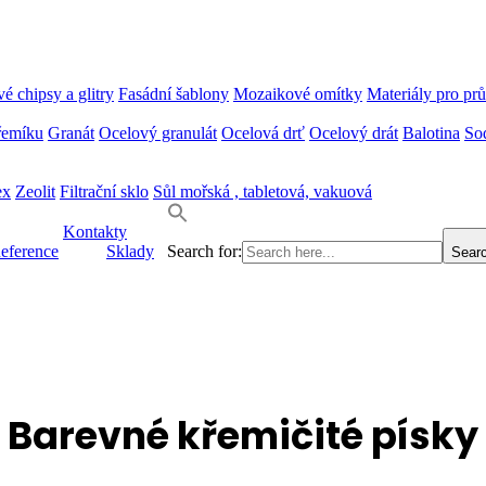
é chipsy a glitry
Fasádní šablony
Mozaikové omítky
Materiály pro pr
řemíku
Granát
Ocelový granulát
Ocelová drť
Ocelový drát
Balotina
So
ex
Zeolit
Filtrační sklo
Sůl mořská , tabletová, vakuová
Kontakty
eference
Sklady
Search for:
Searc
Barevné křemičité písky