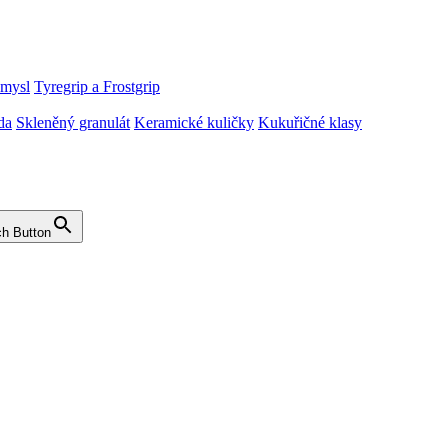
ůmysl
Tyregrip a Frostgrip
da
Skleněný granulát
Keramické kuličky
Kukuřičné klasy
h Button