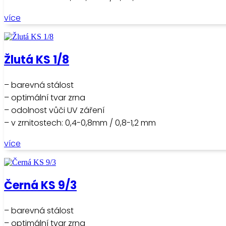
více
Žlutá KS 1/8
– barevná stálost
– optimální tvar zrna
– odolnost vůči UV záření
– v zrnitostech: 0,4-0,8mm / 0,8-1,2 mm
více
Černá KS 9/3
– barevná stálost
– optimální tvar zrna