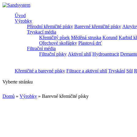
Úvod
Výrobky
Přírodní křemičité písky
Barevné křemičité písky
Akrylov
Tryskací média
Křemičitý písek
Měděná struska
Korund
Karbid k
Ořechové skořápky
Plastová drť
Filtrační média
Filtrační písky
Aktivní uhlí
Hydroantracit
Demant
Křemičité a barevné písky
Filtrace a aktivní uhlí
Tryskání
Sůl
R
Vyberte stránku
Domů
»
Výrobky
»
Barevné křemičité písky