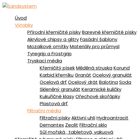
Úvod
Výrobky
Přírodní křemičité písky
Barevné křemičité písky
Akrylové chipsy a glitry
Fasádní šablony
Mozaikové omítky
Materiály pro průmysl
Tyregrip a Frostgrip
Tryskací média
Křemičitý písek
Měděná struska
Korund
Karbid křemíku
Granát
Ocelový granulát
Ocelová drť
Ocelový drát
Balotina
Soda
Skleněný granulát
Keramické kuličky
Kukuřičné klasy
Ořechové skořápky
Plastová drť
Filtrační média
Filtrační písky
Aktivní uhlí
Hydroantracit
Demantex
Zeolit
Filtrační sklo
Sůl mořská , tabletová, vakuová