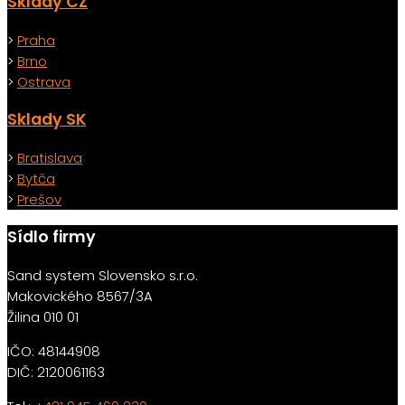
Sklady CZ
>
Praha
>
Brno
>
Ostrava
Sklady SK
>
Bratislava
>
Bytča
>
Prešov
Sídlo firmy
Sand system Slovensko s.r.o.
Makovického 8567/3A
Žilina 010 01
IČO: 48144908
DIČ: 2120061163