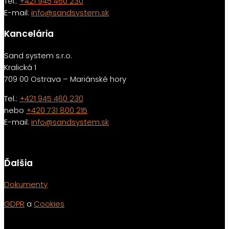
Tel.:
+421 945 460 230
E-mail:
info@sandsystem.sk
Kancelária
Sand system s.r.o.
Kralická 1
709 00 Ostrava – Mariánské hory
Tel.:
+421 945 460 230
nebo
+420 731 800 215
E-mail:
info@sandsystem.sk
Ďalšia
Dokumenty
GDPR
a
Cookies