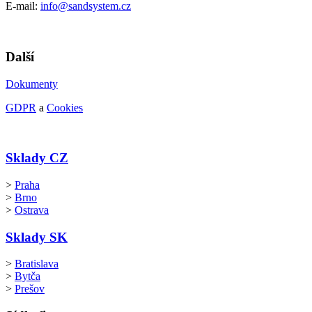
E-mail:
info@sandsystem.cz
Další
Dokumenty
GDPR
a
Cookies
Sklady CZ
>
Praha
>
Brno
>
Ostrava
Sklady SK
>
Bratislava
>
Bytča
>
Prešov