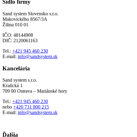
Sídlo firmy
Sand system Slovensko s.r.o.
Makovického 8567/3A
Žilina 010 01
IČO: 48144908
DIČ: 2120061163
Tel.:
+421 945 460 230
E-mail:
info@sandsystem.sk
Kancelária
Sand system s.r.o.
Kralická 1
709 00 Ostrava – Mariánské hory
Tel.:
+421 945 460 230
nebo
+420 731 800 215
E-mail:
info@sandsystem.sk
Ďalšia