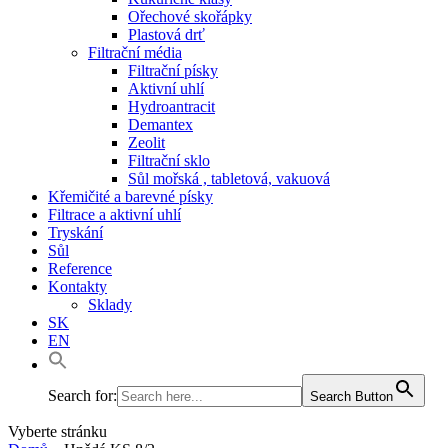
Ořechové skořápky
Plastová drť
Filtrační média
Filtrační písky
Aktivní uhlí
Hydroantracit
Demantex
Zeolit
Filtrační sklo
Sůl mořská , tabletová, vakuová
Křemičité a barevné písky
Filtrace a aktivní uhlí
Tryskání
Sůl
Reference
Kontakty
Sklady
SK
EN
Search for:
Search Button
Vyberte stránku