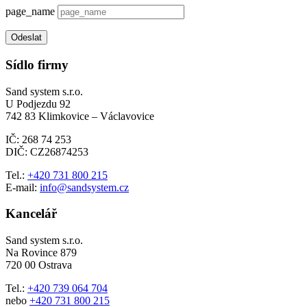
page_name
Odeslat
Sídlo firmy
Sand system s.r.o.
U Podjezdu 92
742 83 Klimkovice – Václavovice
IČ: 268 74 253
DIČ: CZ26874253
Tel.:
+420 731 800 215
E-mail:
info@sandsystem.cz
Kancelář
Sand system s.r.o.
Na Rovince 879
720 00 Ostrava
Tel.:
+420 739 064 704
nebo
+420 731 800 215