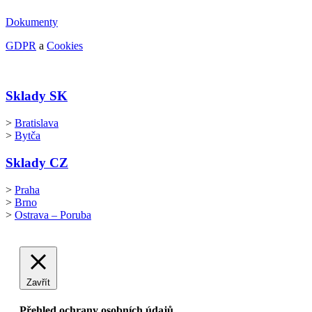
Dokumenty
GDPR
a
Cookies
Sklady SK
>
Bratislava
>
Bytča
Sklady CZ
>
Praha
>
Brno
>
Ostrava – Poruba
Zavřít
Přehled ochrany osobních údajů