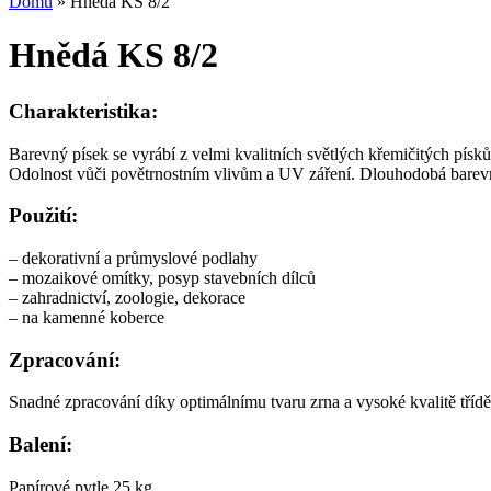
Domů
»
Hnědá KS 8/2
Hnědá KS 8/2
Charakteristika:
Barevný písek se vyrábí z velmi kvalitních světlých křemičitých písk
Odolnost vůči povětrnostním vlivům a UV záření. Dlouhodobá barevná 
Použití:
– dekorativní a průmyslové podlahy
– mozaikové omítky, posyp stavebních dílců
– zahradnictví, zoologie, dekorace
– na kamenné koberce
Zpracování:
Snadné zpracování díky optimálnímu tvaru zrna a vysoké kvalitě tříd
Balení:
Papírové pytle 25 kg,