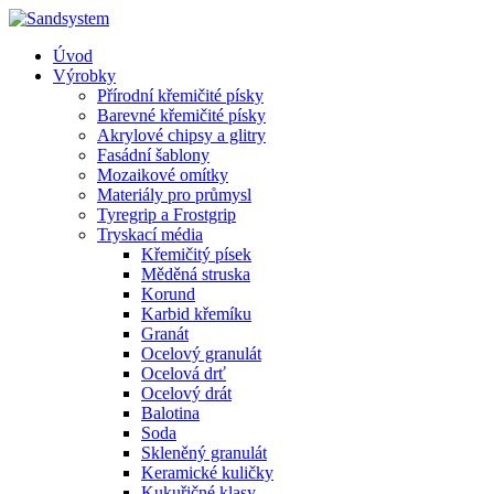
Úvod
Výrobky
Přírodní křemičité písky
Barevné křemičité písky
Akrylové chipsy a glitry
Fasádní šablony
Mozaikové omítky
Materiály pro průmysl
Tyregrip a Frostgrip
Tryskací média
Křemičitý písek
Měděná struska
Korund
Karbid křemíku
Granát
Ocelový granulát
Ocelová drť
Ocelový drát
Balotina
Soda
Skleněný granulát
Keramické kuličky
Kukuřičné klasy